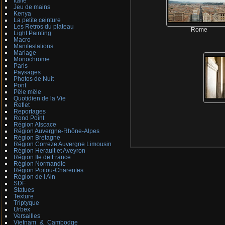
Italie
Jeu de mains
Kenya
La petite ceinture
Les Retros du plateau
Rome
Light Painting
Macro
Manifestations
Mariage
Monochrome
Paris
Paysages
Photos de Nuit
Pont
Pêle mêle
Quotidien de la Vie
Reflet
Reportages
Rond Point
Région Alscace
Région Auvergne-Rhône-Alpes
Région Bretagne
Région Correze Auvergne Limousin
Région Herault et Aveyron
Région Ile de France
Région Normandie
Région Poitou-Charentes
Région de l Ain
SDF
Statues
Texture
Triptyque
Urbex
Versailles
Vietnam_&_Cambodge