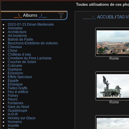
Toutes utilisations de ces pho
Albums
ACCUEIL
/
TAG
V
2023-07-23 Dinan Medievale
Animalier
Architecture
Art moderne
Ballots de Paille
Bouchons-Emblème de voitures
Chevaux
Chine
Château d eau
Cimetiere du Pere Lachaise
Rome
Coucher de Soleil
Culinaire
Dyptique
Eclosions
Effets Speciaux
Egypte
Enseigne
Faites Graffs
Feu d-artifice
Fishey
Fleurs
Rome
Fontaines
Gare du Nord
Guadeloupe
H-D-R
Hockey sur Glace
Humains
Insolite