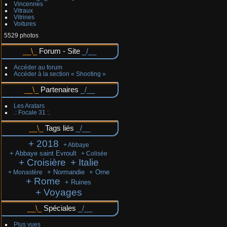
Vincennes
Vitraux
Vitrines
Voitures
5529 photos
Forum - Site
Accéder au forum
Accéder à la section « Shooting »
Partenaires
Les Aratars
.: Focale 31 :.
Tags liés
+ 2018
+ Abbaye
+ Abbaye saint Evroult
+ Colisée
+ Croisière
+ Italie
+ Normandie
+ Orne
+ Monastère
+ Rome
+ Ruines
+ Voyages
Spéciales
Plus vues