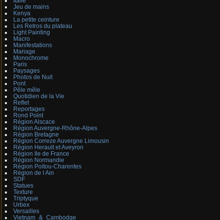
Italie
Jeu de mains
Kenya
La petite ceinture
Les Retros du plateau
Light Painting
Macro
Manifestations
Mariage
Monochrome
Paris
Paysages
Photos de Nuit
Pont
Pêle mêle
Quotidien de la Vie
Reflet
Reportages
Rond Point
Région Alscace
Région Auvergne-Rhône-Alpes
Région Bretagne
Région Correze Auvergne Limousin
Région Herault et Aveyron
Région Ile de France
Région Normandie
Région Poitou-Charentes
Région de l Ain
SDF
Statues
Texture
Triptyque
Urbex
Versailles
Vietnam_&_Cambodge