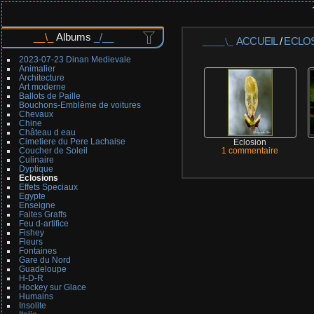
Albums
ACCUEIL
/
ECLO
2023-07-23 Dinan Medievale
Animalier
Architecture
Art moderne
Ballots de Paille
Bouchons-Emblème de voitures
Chevaux
Chine
Château d eau
Cimetiere du Pere Lachaise
Eclosion
Coucher de Soleil
1 commentaire
Culinaire
Dyptique
Eclosions
Effets Speciaux
Egypte
Enseigne
Faites Graffs
Feu d-artifice
Fishey
Fleurs
Fontaines
Gare du Nord
Guadeloupe
H-D-R
Hockey sur Glace
Humains
Insolite