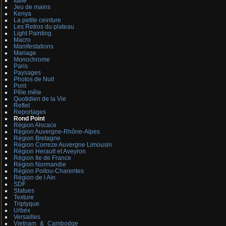
Italie
Jeu de mains
Kenya
La petite ceinture
Les Retros du plateau
Light Painting
Macro
Manifestations
Mariage
Monochrome
Paris
Paysages
Photos de Nuit
Pont
Pêle mêle
Quotidien de la Vie
Reflet
Reportages
Rond Point
Région Alscace
Région Auvergne-Rhône-Alpes
Région Bretagne
Région Correze Auvergne Limousin
Région Herault et Aveyron
Région Ile de France
Région Normandie
Région Poitou-Charentes
Région de l Ain
SDF
Statues
Texture
Triptyque
Urbex
Versailles
Vietnam_&_Cambodge