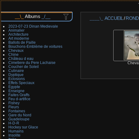
Albums
ACCUEIL
/
ROND
2023-07-23 Dinan Medievale
Animalier
Architecture
Art moderne
Ballots de Paille
Bouchons-Emblème de voitures
Chevaux
Chine
Château d eau
Cimetiere du Pere Lachaise
Cheva
Coucher de Soleil
Culinaire
Dyptique
Eclosions
Effets Speciaux
Egypte
Enseigne
Faites Graffs
Feu d-artifice
Fishey
Fleurs
Fontaines
Gare du Nord
Guadeloupe
H-D-R
Hockey sur Glace
Humains
Insolite