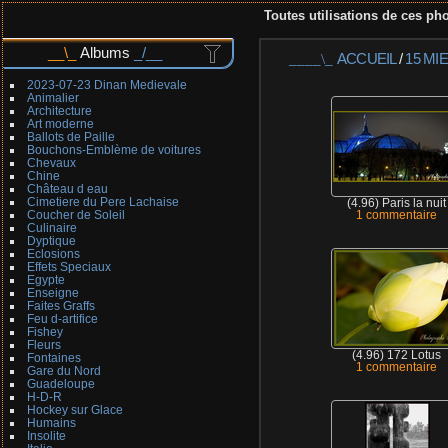
Toutes utilisations de ces pho
Albums
ACCUEIL
/
15 MI
2023-07-23 Dinan Medievale
Animalier
Architecture
Art moderne
Ballots de Paille
Bouchons-Emblème de voitures
Chevaux
Chine
Château d eau
Cimetiere du Pere Lachaise
(4.96) Paris la nuit
Coucher de Soleil
1 commentaire
Culinaire
Dyptique
Eclosions
Effets Speciaux
Egypte
Enseigne
Faites Graffs
Feu d-artifice
Fishey
Fleurs
(4.96) 172 Lotus
Fontaines
1 commentaire
Gare du Nord
Guadeloupe
H-D-R
Hockey sur Glace
Humains
Insolite