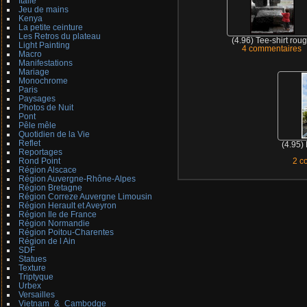
Italie
Jeu de mains
Kenya
La petite ceinture
Les Retros du plateau
(4.96) Tee-shirt rou
Light Painting
4 commentaires
Macro
Manifestations
Mariage
Monochrome
Paris
Paysages
Photos de Nuit
Pont
Pêle mêle
Quotidien de la Vie
Reflet
(4.95)
Reportages
Rond Point
2 c
Région Alscace
Région Auvergne-Rhône-Alpes
Région Bretagne
Région Correze Auvergne Limousin
Région Herault et Aveyron
Région Ile de France
Région Normandie
Région Poitou-Charentes
Région de l Ain
SDF
Statues
Texture
Triptyque
Urbex
Versailles
Vietnam_&_Cambodge