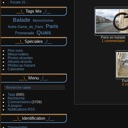
.: Focale 31 :.
Tags liés
Balade
Monochrome
Paris
Notre-Dame_de_Paris
Quais
Promenade
Paris en balade
Spéciales
1 commentaire
Plus vues
Mieux notées
Photos récentes
Albums récents
Photos au hasard
Calendrier
Menu
Par
2 c
Tags
(690)
Recherche
Commentaires
(3708)
À propos
Notifications RSS
Identification
S'enregistrer