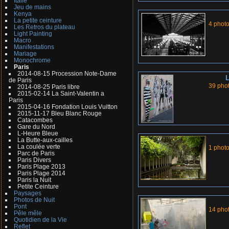
Italie
Jeu de mains
Kenya
La petite ceinture
4 phot
Les Retros du plateau
Light Painting
Macro
Manifestations
Mariage
Monochrome
Paris
2014-08-15 Procession Note-Dame
L
de Paris
39 pho
2014-08-25 Paris libre
2015-02-14 La Saint-Valentin a
Paris
2015-04-16 Fondation Louis Vuitton
2015-11-17 Bleu Blanc Rouge
Catacombes
Gare du Nord
L-Heure Bleue
La Butte-aux-cailles
La coulée verte
1 phot
Parc de Paris
Paris Divers
Paris Plage 2013
Paris Plage 2014
Paris la Nuit
Petite Ceinture
Paysages
Photos de Nuit
Pont
14 pho
Pêle mêle
Quotidien de la Vie
Reflet