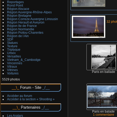
Reportages
Rond Point
Région Alscace
Région Auvergne-Rhône-Alpes
Région Bretagne
Région Correze Auvergne Limousin
32 pho
Région Herault et Aveyron
Région Ile de France
Région Normandie
Région Poitou-Charentes
Région de l Ain
SDF
Statues
Texture
Triptyque
Urbex
Versailles
Vietnam_&_Cambodge
Vincennes
Vitraux
Vitrines
Paris en ballade
Voitures
5529 photos
Forum - Site
Accéder au forum
Accéder à la section « Shooting »
Partenaires
Paris en balade
1 commentaire
Les Aratars