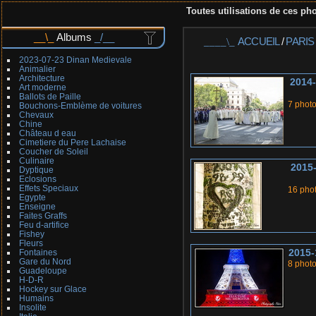
Toutes utilisations de ces pho
Albums
ACCUEIL
/
PARIS
2023-07-23 Dinan Medievale
Animalier
Architecture
2014-
Art moderne
Ballots de Paille
7 phot
Bouchons-Emblème de voitures
Chevaux
Chine
Château d eau
Cimetiere du Pere Lachaise
Coucher de Soleil
Culinaire
2015-
Dyptique
Eclosions
Effets Speciaux
16 pho
Egypte
Enseigne
Faites Graffs
Feu d-artifice
Fishey
Fleurs
2015-
Fontaines
Gare du Nord
8 phot
Guadeloupe
H-D-R
Hockey sur Glace
Humains
Insolite