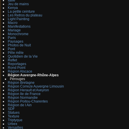
Italie
Jeu de mains
Kenya
La petite ceinture
Les Retros du plateau
Light Painting
Macro
Manifestations
Mariage
Monochrome
Paris
Paysages
Photos de Nuit
Pont
Pêle mêle
Quotidien de la Vie
Reflet
Reportages
Rond Point
Région Alscace
Région Auvergne-Rhône-Alpes
Pérouges
Région Bretagne
Région Correze Auvergne Limousin
Région Herault et Aveyron
Région Ile de France
Région Normandie
Région Poitou-Charentes
Région de l Ain
SDF
Statues
Texture
Triptyque
Urbex
Versailles