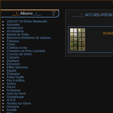
Albums
ACCUEIL
/
RÉGI
2023-07-23 Dinan Medievale
Animalier
Architecture
Art moderne
20 pho
Ballots de Paille
Bouchons-Emblème de voitures
Chevaux
Chine
Château d eau
Cimetiere du Pere Lachaise
Coucher de Soleil
Culinaire
Dyptique
Eclosions
Effets Speciaux
Egypte
Enseigne
Faites Graffs
Feu d-artifice
Fishey
Fleurs
Fontaines
Gare du Nord
Guadeloupe
H-D-R
Hockey sur Glace
Humains
Insolite