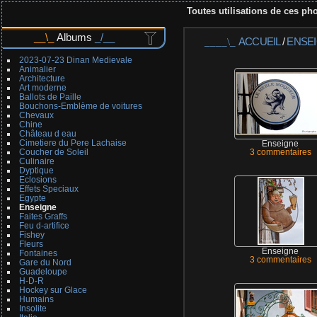
Toutes utilisations de ces pho
Albums
ACCUEIL
/
ENSE
2023-07-23 Dinan Medievale
Animalier
Architecture
Art moderne
Ballots de Paille
Bouchons-Emblème de voitures
Chevaux
Chine
Château d eau
Cimetiere du Pere Lachaise
Enseigne
Coucher de Soleil
3 commentaires
Culinaire
Dyptique
Eclosions
Effets Speciaux
Egypte
Enseigne
Faites Graffs
Feu d-artifice
Fishey
Fleurs
Enseigne
Fontaines
3 commentaires
Gare du Nord
Guadeloupe
H-D-R
Hockey sur Glace
Humains
Insolite