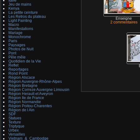
Italie
Jeu de mains
Kenya
La petite ceinture
Les Retros du plateau
Enseigne
Light Painting
2 commentaires
Macro
Manifestations
Mariage
Monochrome
Paris
Paysages
Photos de Nuit
Pont
Pêle mêle
Quotidien de la Vie
Reflet
Reportages
Rond Point
Région Alscace
Région Auvergne-Rhône-Alpes
Région Bretagne
Région Correze Auvergne Limousin
Région Herault et Aveyron
Région Ile de France
Région Normandie
Région Poitou-Charentes
Région de l Ain
SDF
Statues
Texture
Triptyque
Urbex
Versailles
Vietnam_&_Cambodge