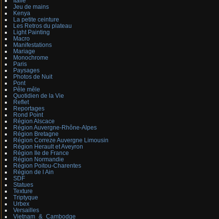
Italie
Jeu de mains
Kenya
La petite ceinture
Les Retros du plateau
Light Painting
Macro
Manifestations
Mariage
Monochrome
Paris
Paysages
Photos de Nuit
Pont
Pêle mêle
Quotidien de la Vie
Reflet
Reportages
Rond Point
Région Alscace
Région Auvergne-Rhône-Alpes
Région Bretagne
Région Correze Auvergne Limousin
Région Herault et Aveyron
Région Ile de France
Région Normandie
Région Poitou-Charentes
Région de l Ain
SDF
Statues
Texture
Triptyque
Urbex
Versailles
Vietnam_&_Cambodge