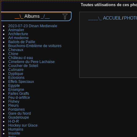
Toutes utilisations de ces pho
Albums
ACCUEIL
/
PHOT
2023-07-23 Dinan Medievale
Animalier
Architecture
Art moderne
Ballots de Paille
Bouchons-Emblème de voitures
Chevaux
Chine
Château d eau
Cimetiere du Pere Lachaise
Coucher de Soleil
Culinaire
Dyptique
Eclosions
Effets Speciaux
Egypte
Enseigne
Faites Graffs
Feu d-artifice
Fishey
Fleurs
Fontaines
Gare du Nord
Guadeloupe
H-D-R
Hockey sur Glace
Humains
Insolite