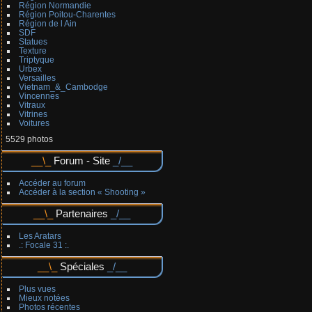
Région Normandie
Région Poitou-Charentes
Région de l Ain
SDF
Statues
Texture
Triptyque
Urbex
Versailles
Vietnam_&_Cambodge
Vincennes
Vitraux
Vitrines
Voitures
5529 photos
Forum - Site
Accéder au forum
Accéder à la section « Shooting »
Partenaires
Les Aratars
.: Focale 31 :.
Spéciales
Plus vues
Mieux notées
Photos récentes