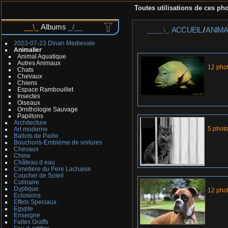
Toutes utilisations de ces pho
Albums
ACCUEIL
/
ANIMA
2023-07-23 Dinan Medievale
Animalier
Animal Aquatique
Autres Animaux
12 pho
Chats
Chevaux
Chiens
Espace Rambouillet
Insectes
Oiseaux
Ornithologie Sauvage
Papillons
Architecture
5 phot
Art moderne
Ballots de Paille
Bouchons-Emblème de voitures
Chevaux
Chine
Château d eau
Cimetiere du Pere Lachaise
Coucher de Soleil
Culinaire
Dyptique
12 pho
Eclosions
Effets Speciaux
Egypte
Enseigne
Faites Graffs