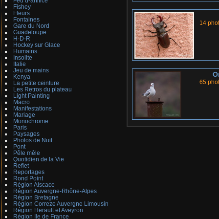
Feu d-artifice
Fishey
Fleurs
Fontaines
14 pho
Gare du Nord
Guadeloupe
H-D-R
Hockey sur Glace
Humains
Insolite
Italie
Jeu de mains
O
Kenya
65 pho
La petite ceinture
Les Retros du plateau
Light Painting
Macro
Manifestations
Mariage
Monochrome
Paris
Paysages
Photos de Nuit
Pont
Pêle mêle
Quotidien de la Vie
Reflet
Reportages
Rond Point
Région Alscace
Région Auvergne-Rhône-Alpes
Région Bretagne
Région Correze Auvergne Limousin
Région Herault et Aveyron
Région Ile de France