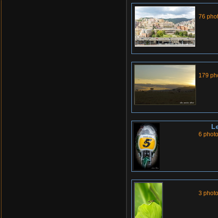
76 pho
179 ph
L
6 phot
3 phot