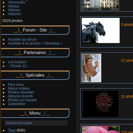
Vincennes
Vitraux
Vitrines
Voitures
5529 photos
2 phot
Forum - Site
Accéder au forum
Accéder à la section « Shooting »
Partenaires
57 pho
Les Aratars
.: Focale 31 :.
Spéciales
Plus vues
Mieux notées
Photos récentes
Albums récents
11 pho
Photos au hasard
Calendrier
Menu
Tags
(690)
210 ph