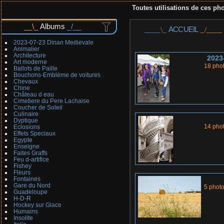
Toutes utilisations de ces pho
Albums
ACCUEIL
2023-07-23 Dinan Medievale
Animalier
Architecture
2023
Art moderne
18 pho
Ballots de Paille
Bouchons-Emblème de voitures
Chevaux
Chine
Château d eau
Cimetiere du Pere Lachaise
Coucher de Soleil
Culinaire
Dyptique
14 pho
Eclosions
Effets Speciaux
Egypte
Enseigne
Faites Graffs
Feu d-artifice
Fishey
Fleurs
Fontaines
Gare du Nord
5 phot
Guadeloupe
H-D-R
Hockey sur Glace
Humains
Insolite