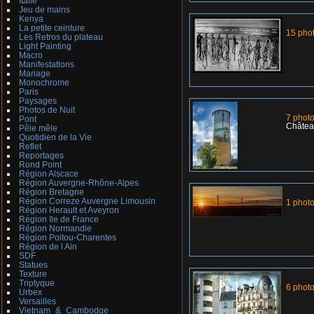
Italie
Jeu de mains
Kenya
La petite ceinture
15 pho
Les Retros du plateau
Light Painting
Macro
Manifestations
Mariage
Monochrome
Paris
Paysages
Photos de Nuit
7 phot
Pont
Château
Pêle mêle
Quotidien de la Vie
Reflet
Reportages
Rond Point
Région Alscace
Région Auvergne-Rhône-Alpes
Région Bretagne
Région Correze Auvergne Limousin
1 phot
Région Herault et Aveyron
Région Ile de France
Région Normandie
Région Poitou-Charentes
Région de l Ain
SDF
Statues
Texture
Triptyque
6 phot
Urbex
Versailles
Vietnam_&_Cambodge