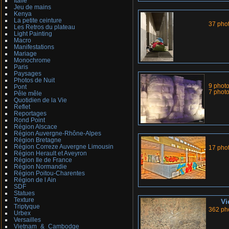
Italie
Jeu de mains
Kenya
La petite ceinture
37 pho
Les Retros du plateau
Light Painting
Macro
Manifestations
Mariage
Monochrome
Paris
Paysages
Photos de Nuit
9 phot
Pont
7 phot
Pêle mêle
Quotidien de la Vie
Reflet
Reportages
Rond Point
Région Alscace
Région Auvergne-Rhône-Alpes
Région Bretagne
Région Correze Auvergne Limousin
17 pho
Région Herault et Aveyron
Région Ile de France
Région Normandie
Région Poitou-Charentes
Région de l Ain
SDF
Statues
Texture
V
Triptyque
362 ph
Urbex
Versailles
Vietnam_&_Cambodge