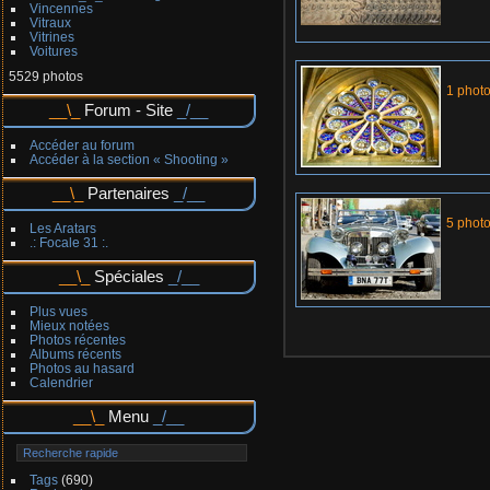
Vincennes
Vitraux
Vitrines
Voitures
5529 photos
1 phot
Forum - Site
Accéder au forum
Accéder à la section « Shooting »
Partenaires
5 phot
Les Aratars
.: Focale 31 :.
Spéciales
Plus vues
Mieux notées
Photos récentes
Albums récents
Photos au hasard
Calendrier
Menu
Tags
(690)