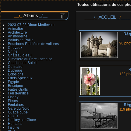
Toutes utilisations de ces pho
Albums
ACCUEIL
2023-07-23 Dinan Medievale
Animalier
Architecture
Rég
Art moderne
Ballots de Paille
98 pho
Bouchons-Emblème de voitures
Chevaux
Chine
Château d eau
Cimetiere du Pere Lachaise
Coucher de Soleil
Culinaire
R
Dyptique
122 ph
Eclosions
Effets Speciaux
Egypte
Enseigne
Faites Graffs
Feu d-artifice
Fishey
Fleurs
Rég
Fontaines
Gare du Nord
119 ph
Guadeloupe
H-D-R
Hockey sur Glace
Humains
Insolite