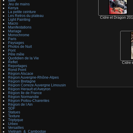
Italie
Jeu de mains
Kenya
La petite ceinture
Les Retros du plateau
Cidre et Dragon 20
Light Painting
Macro
Manifestations
Mariage
Monochrome
Paris
Paysages
Photos de Nuit
Pont
Pêle mêle
Quotidien de la Vie
Reflet
Cidre 
Reportages
Rond Point
Région Alscace
Région Auvergne-Rhône-Alpes
Région Bretagne
Région Correze Auvergne Limousin
Région Herault et Aveyron
Région Ile de France
Région Normandie
Région Poitou-Charentes
Région de l Ain
SDF
Statues
Texture
Triptyque
Urbex
Versailles
Vietnam_&_Cambodge