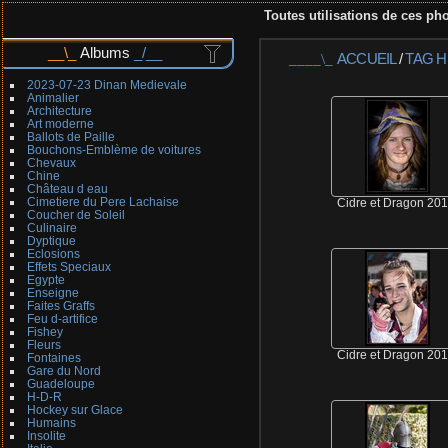
Toutes utilisations de ces pho
Albums
ACCUEIL
/
TAG
H
2023-07-23 Dinan Medievale
Animalier
Architecture
Art moderne
Ballots de Paille
Bouchons-Emblème de voitures
Chevaux
Chine
Château d eau
Cimetiere du Pere Lachaise
Cidre et Dragon 20
Coucher de Soleil
Culinaire
Dyptique
Eclosions
Effets Speciaux
Egypte
Enseigne
Faites Graffs
Feu d-artifice
Fishey
Fleurs
Cidre et Dragon 20
Fontaines
Gare du Nord
Guadeloupe
H-D-R
Hockey sur Glace
Humains
Insolite