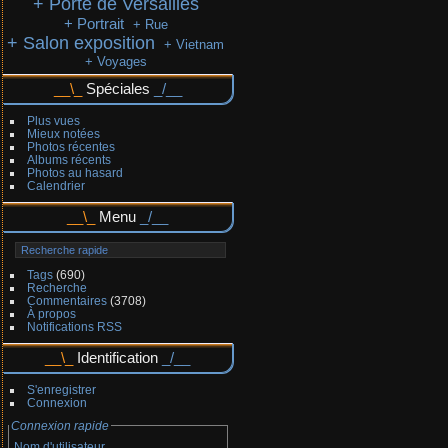
+ Porte de Versailles
+ Portrait
+ Rue
+ Salon exposition
+ Vietnam
+ Voyages
Spéciales
Plus vues
Mieux notées
Photos récentes
Albums récents
Photos au hasard
Calendrier
Menu
Tags
(690)
Recherche
Commentaires
(3708)
À propos
Notifications RSS
Identification
S'enregistrer
Connexion
Connexion rapide
Nom d'utilisateur