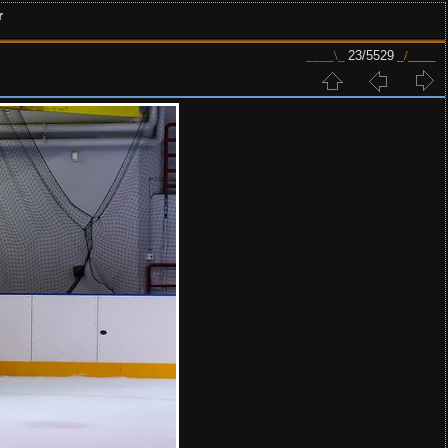
r
23/5529