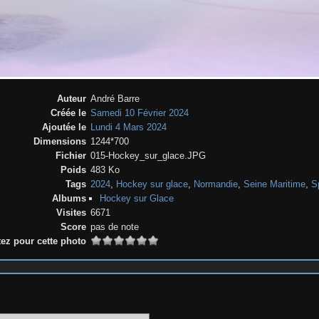
Auteur
André Barre
Créée le
Samedi 10 Février 2024
Ajoutée le
Lundi 4 Mars 2024
Dimensions
1244*700
Fichier
015-Hockey_sur_glace.JPG
Poids
483 Ko
Tags
2024
,
Hockey sur glace
,
Normandie
,
Seine Maritime
,
S
Albums
Hockey sur Glace
Visites
6671
Score
pas de note
ez pour cette photo