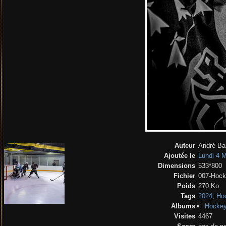
Auteur
André Ba
Ajoutée le
Lundi 4 
Dimensions
533*800
Fichier
007-Hock
Poids
270 Ko
Tags
2024
,
Hoc
Albums
Hockey
Visites
4467