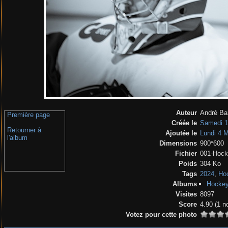
Auteur
André Ba
Première page
Créée le
Samedi 1
Retourner à
Ajoutée le
Lundi 4 
l'album
Dimensions
900*600
Fichier
001-Hock
Poids
304 Ko
Tags
2024
,
Hoc
Albums
Hockey
Visites
8097
Score
4.90
(1 n
Votez pour cette photo