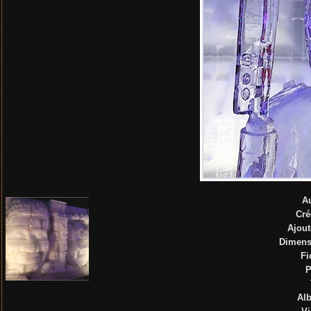
A
Cré
Ajout
Dimens
Fi
P
Al