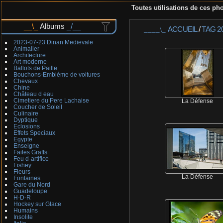
Toutes utilisations de ces pho
Albums
ACCUEIL
/
TAG
2
2023-07-23 Dinan Medievale
Animalier
Architecture
Art moderne
Ballots de Paille
Bouchons-Emblème de voitures
Chevaux
Chine
Château d eau
Cimetiere du Pere Lachaise
La Défense
Coucher de Soleil
Culinaire
Dyptique
Eclosions
Effets Speciaux
Egypte
Enseigne
Faites Graffs
Feu d-artifice
Fishey
Fleurs
La Défense
Fontaines
Gare du Nord
Guadeloupe
H-D-R
Hockey sur Glace
Humains
Insolite