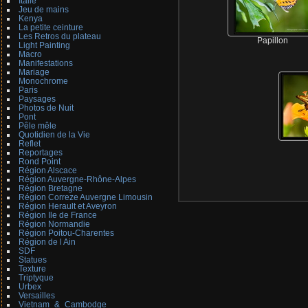
Italie
Jeu de mains
Kenya
La petite ceinture
Les Retros du plateau
Papillon
Light Painting
Macro
Manifestations
Mariage
Monochrome
Paris
Paysages
Photos de Nuit
Pont
Pêle mêle
Quotidien de la Vie
Reflet
Reportages
Rond Point
Région Alscace
Région Auvergne-Rhône-Alpes
Région Bretagne
Région Correze Auvergne Limousin
Région Herault et Aveyron
Région Ile de France
Région Normandie
Région Poitou-Charentes
Région de l Ain
SDF
Statues
Texture
Triptyque
Urbex
Versailles
Vietnam_&_Cambodge