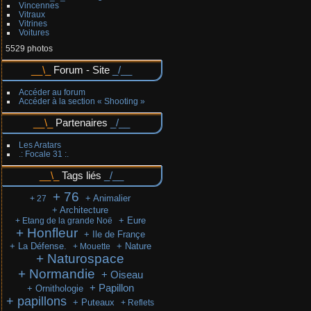
Vincennes
Vitraux
Vitrines
Voitures
5529 photos
Forum - Site
Accéder au forum
Accéder à la section « Shooting »
Partenaires
Les Aratars
.: Focale 31 :.
Tags liés
+ 76
+ Animalier
+ 27
+ Architecture
+ Eure
+ Etang de la grande Noë
+ Honfleur
+ Ile de Françe
+ La Défense.
+ Nature
+ Mouette
+ Naturospace
+ Normandie
+ Oiseau
+ Papillon
+ Ornithologie
+ papillons
+ Puteaux
+ Reflets