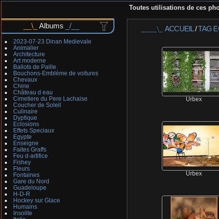
Toutes utilisations de ces pho
Albums
ACCUEIL
/
TAG
E
2023-07-23 Dinan Medievale
Animalier
Architecture
Art moderne
Ballots de Paille
Bouchons-Emblème de voitures
Chevaux
Chine
Château d eau
Cimetiere du Pere Lachaise
Urbex
Coucher de Soleil
Culinaire
Dyptique
Eclosions
Effets Speciaux
Egypte
Enseigne
Faites Graffs
Feu d-artifice
Fishey
Fleurs
Urbex
Fontaines
Gare du Nord
Guadeloupe
H-D-R
Hockey sur Glace
Humains
Insolite