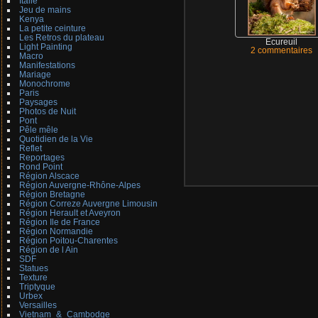
Italie
Jeu de mains
Kenya
La petite ceinture
Les Retros du plateau
Ecureuil
Light Painting
2 commentaires
Macro
Manifestations
Mariage
Monochrome
Paris
Paysages
Photos de Nuit
Pont
Pêle mêle
Quotidien de la Vie
Reflet
Reportages
Rond Point
Région Alscace
Région Auvergne-Rhône-Alpes
Région Bretagne
Région Correze Auvergne Limousin
Région Herault et Aveyron
Région Ile de France
Région Normandie
Région Poitou-Charentes
Région de l Ain
SDF
Statues
Texture
Triptyque
Urbex
Versailles
Vietnam_&_Cambodge