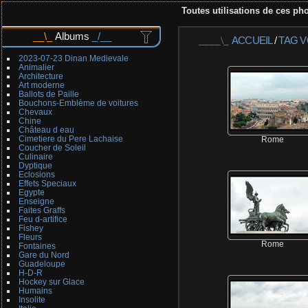
Toutes utilisations de ces pho
Albums
ACCUEIL
/
TAG
V
2023-07-23 Dinan Medievale
Animalier
Architecture
Art moderne
Ballots de Paille
Bouchons-Emblème de voitures
Chevaux
Chine
Château d eau
Cimetiere du Pere Lachaise
Rome
Coucher de Soleil
Culinaire
Dyptique
Eclosions
Effets Speciaux
Egypte
Enseigne
Faites Graffs
Feu d-artifice
Fishey
Fleurs
Rome
Fontaines
Gare du Nord
Guadeloupe
H-D-R
Hockey sur Glace
Humains
Insolite