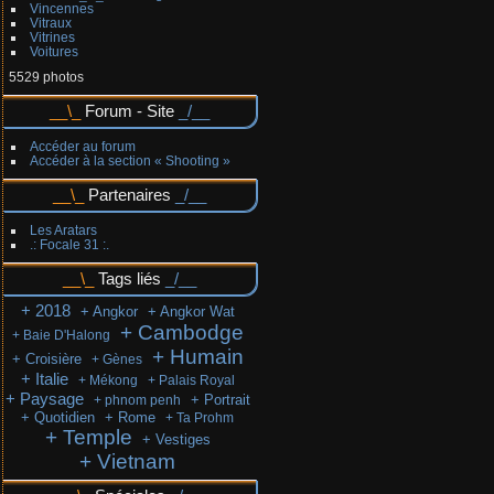
Vincennes
Vitraux
Vitrines
Voitures
5529 photos
Forum - Site
Accéder au forum
Accéder à la section « Shooting »
Partenaires
Les Aratars
.: Focale 31 :.
Tags liés
+ 2018
+ Angkor
+ Angkor Wat
+ Cambodge
+ Baie D'Halong
+ Humain
+ Croisière
+ Gènes
+ Italie
+ Mékong
+ Palais Royal
+ Paysage
+ Portrait
+ phnom penh
+ Quotidien
+ Rome
+ Ta Prohm
+ Temple
+ Vestiges
+ Vietnam