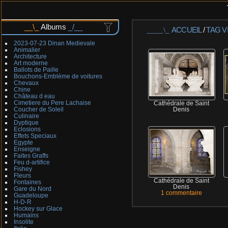
Albums
ACCUEIL
/
TAG
V
2023-07-23 Dinan Medievale
Animalier
Architecture
Art moderne
Ballots de Paille
Bouchons-Emblème de voitures
Chevaux
Chine
Château d eau
Cimetiere du Pere Lachaise
Cathédrale de Saint
Coucher de Soleil
Denis
Culinaire
Dyptique
Eclosions
Effets Speciaux
Egypte
Enseigne
Faites Graffs
Feu d-artifice
Fishey
Fleurs
Cathédrale de Saint
Fontaines
Denis
Gare du Nord
1 commentaire
Guadeloupe
H-D-R
Hockey sur Glace
Humains
Insolite