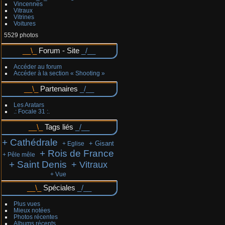
Vincennes
Vitraux
Vitrines
Voitures
5529 photos
Forum - Site
Accéder au forum
Accéder à la section « Shooting »
Partenaires
Les Aratars
.: Focale 31 :.
Tags liés
+ Cathédrale
+ Gisant
+ Eglise
+ Rois de France
+ Pêle mêle
+ Saint Denis
+ Vitraux
+ Vue
Spéciales
Plus vues
Mieux notées
Photos récentes
Albums récents