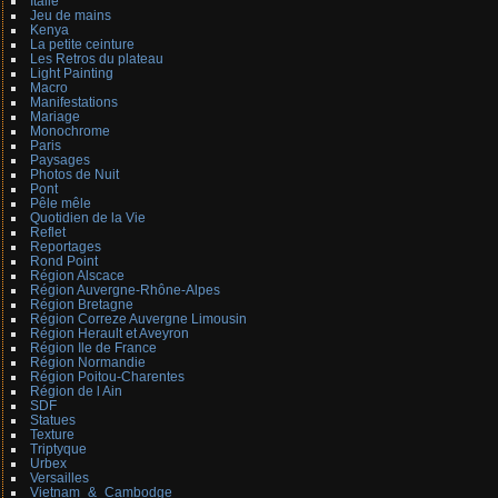
Italie
Jeu de mains
Kenya
La petite ceinture
Les Retros du plateau
Light Painting
Macro
Manifestations
Mariage
Monochrome
Paris
Paysages
Photos de Nuit
Pont
Pêle mêle
Quotidien de la Vie
Reflet
Reportages
Rond Point
Région Alscace
Région Auvergne-Rhône-Alpes
Région Bretagne
Région Correze Auvergne Limousin
Région Herault et Aveyron
Région Ile de France
Région Normandie
Région Poitou-Charentes
Région de l Ain
SDF
Statues
Texture
Triptyque
Urbex
Versailles
Vietnam_&_Cambodge