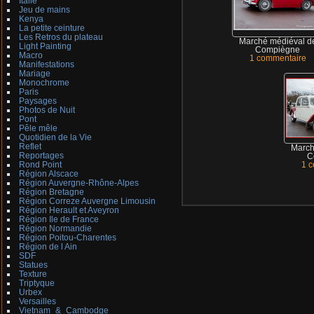
Italie
Jeu de mains
Kenya
La petite ceinture
Les Retros du plateau
Marché médiéval d
Light Painting
Compiègne
Macro
1 commentaire
Manifestations
Mariage
Monochrome
Paris
Paysages
Photos de Nuit
Pont
Pêle mêle
Quotidien de la Vie
Reflet
March
Reportages
C
Rond Point
1 
Région Alscace
Région Auvergne-Rhône-Alpes
Région Bretagne
Région Correze Auvergne Limousin
Région Herault et Aveyron
Région Ile de France
Région Normandie
Région Poitou-Charentes
Région de l Ain
SDF
Statues
Texture
Triptyque
Urbex
Versailles
Vietnam_&_Cambodge