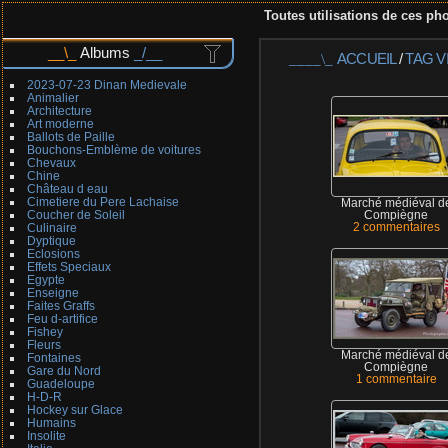
Toutes utilisations de ces pho
Albums
ACCUEIL
/
TAG
V
2023-07-23 Dinan Medievale
Animalier
Architecture
Art moderne
Ballots de Paille
Bouchons-Emblème de voitures
Chevaux
Chine
Château d eau
Cimetiere du Pere Lachaise
Marché médiéval d
Coucher de Soleil
Compiègne
Culinaire
2 commentaires
Dyptique
Eclosions
Effets Speciaux
Egypte
Enseigne
Faites Graffs
Feu d-artifice
Fishey
Fleurs
Marché médiéval d
Fontaines
Compiègne
Gare du Nord
1 commentaire
Guadeloupe
H-D-R
Hockey sur Glace
Humains
Insolite