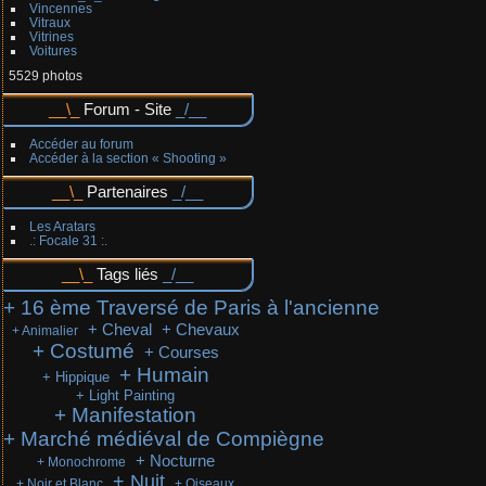
Vincennes
Vitraux
Vitrines
Voitures
5529 photos
Forum - Site
Accéder au forum
Accéder à la section « Shooting »
Partenaires
Les Aratars
.: Focale 31 :.
Tags liés
+ 16 ème Traversé de Paris à l'ancienne
+ Cheval
+ Chevaux
+ Animalier
+ Costumé
+ Courses
+ Humain
+ Hippique
+ Light Painting
+ Manifestation
+ Marché médiéval de Compiègne
+ Nocturne
+ Monochrome
+ Nuit
+ Noir et Blanc
+ Oiseaux