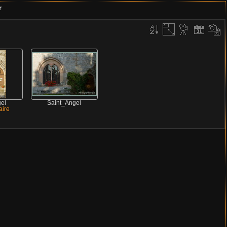
r
el
Saint_Angel
ire