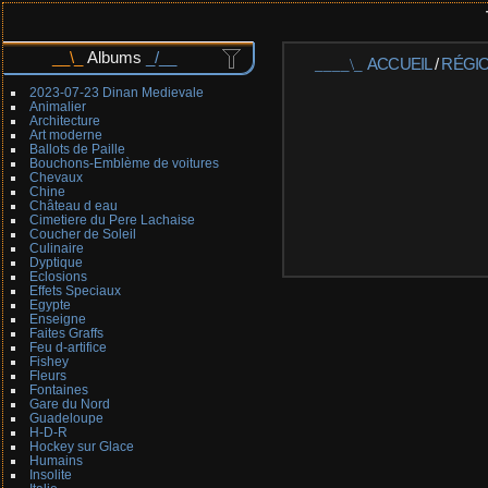
Albums
ACCUEIL
/
RÉGI
2023-07-23 Dinan Medievale
Animalier
Architecture
Art moderne
Ballots de Paille
Bouchons-Emblème de voitures
Chevaux
Chine
Château d eau
Cimetiere du Pere Lachaise
Coucher de Soleil
Culinaire
Dyptique
Eclosions
Effets Speciaux
Egypte
Enseigne
Faites Graffs
Feu d-artifice
Fishey
Fleurs
Fontaines
Gare du Nord
Guadeloupe
H-D-R
Hockey sur Glace
Humains
Insolite