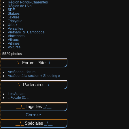
Région Poitou-Charentes
Région de l Ain
SDF
Statues
Texture
Triptyque
Urbex
Versailles
Vietnam_&_Cambodge
Vincennes
Vitraux
Vitrines
Voitures
5529 photos
Forum - Site
Accéder au forum
Accéder à la section « Shooting »
Partenaires
Les Aratars
.: Focale 31 :.
Tags liés
Correze
Spéciales