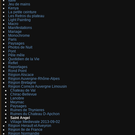
Italie
Jeu de mains
Kenya
La petite ceinture
Les Retros du plateau
Light Painting
Macro
Manifestations
Mariage
Monochrome
Paris
Paysages
Photos de Nuit
Pont
Pêle mêle
Quotidien de la Vie
Reflet
Reportages
Rond Point
Région Alscace
Région Auvergne-Rhône-Alpes
Région Bretagne
Région Correze Auvergne Limousin
Chateau de Val
Chirac-Bellevue
Lanobre
Meymac
Paysages
Ruines de Thynieres
Ruines du Chateau D-Apchon
Saint Angel
Village Medievale 2013-09-02
Région Herault et Aveyron
Région Ile de France
Région Normandie